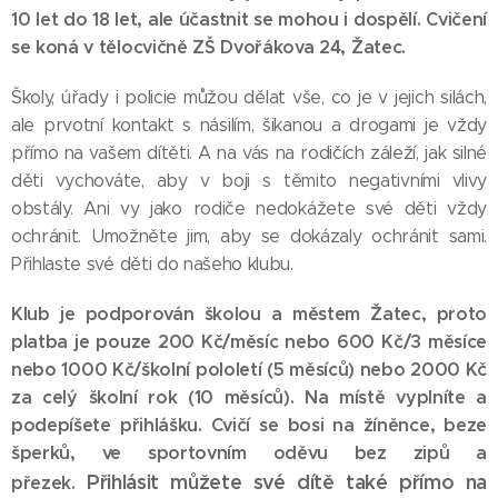
10 let do 18 let, ale účastnit se mohou i dospělí. Cvičení
se koná v tělocvičně ZŠ Dvořákova 24, Žatec.
Školy, úřady i policie můžou dělat vše, co je v jejich silách,
ale prvotní kontakt s násilím, šikanou a drogami je vždy
přímo na vašem dítěti. A na vás na rodičích záleží, jak silné
děti vychováte, aby v boji s těmito negativními vlivy
obstály. Ani vy jako rodiče nedokážete své děti vždy
ochránit. Umožněte jim, aby se dokázaly ochránit sami.
Přihlaste své děti do našeho klubu.
Klub je podporován školou a městem Žatec, proto
platba je pouze 200 Kč/měsíc nebo 600 Kč/3 měsíce
nebo 1000 Kč/školní pololetí (5 měsíců) nebo 2000 Kč
za celý školní rok (10 měsíců). Na místě vyplníte a
podepíšete přihlášku. Cvičí se bosi na žíněnce, beze
šperků, ve sportovním oděvu bez zipů a
Přihlásit můžete své dítě také přímo na
přezek.