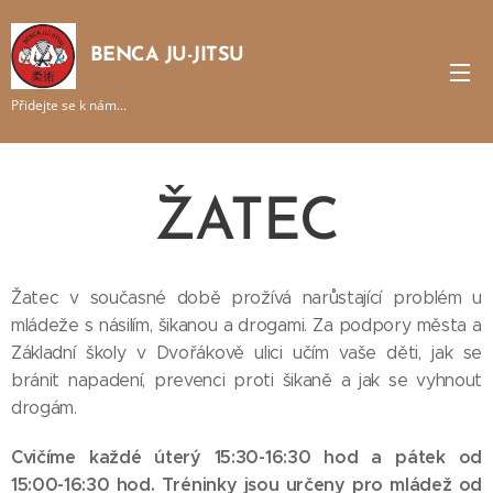
BENCA JU-JITSU
Přidejte se k nám...
ŽATEC
Žatec v současné době prožívá narůstající problém u
mládeže s násilím, šikanou a drogami. Za podpory města a
Základní školy v Dvořákově ulici učím vaše děti, jak se
bránit napadení, prevenci proti šikaně a jak se vyhnout
drogám.
Cvičíme každé úterý 15:30-16:30 hod a pátek od
15:00-16:30 hod. Tréninky jsou určeny pro mládež od