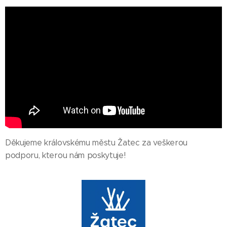
Děkujeme královskému městu Žatec za veškerou
podporu, kterou nám poskytuje!