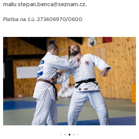
mailu stepan.benca@seznam.cz.
Platba na
č.ú.
273406970/0600
.