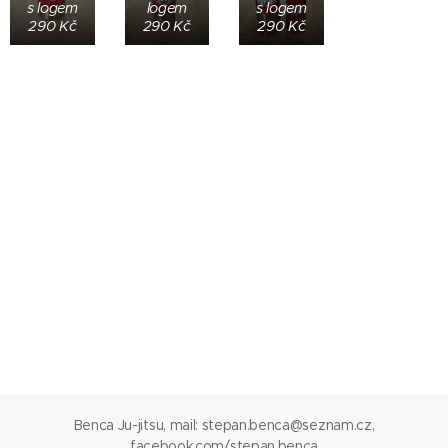
s logem
logem
s logem
290 Kč
290 Kč
290 Kč
Benca Ju-jitsu, mail: stepan.benca@seznam.cz,
facebook.com/stepan.benca