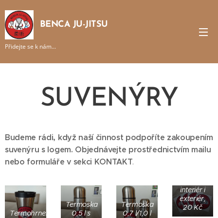
BENCA JU-JITSU
Přidejte se k nám...
SUVENÝRY
Budeme rádi, když naší činnost podpoříte zakoupením
suvenýru s logem. Objednávejte prostřednictvím mailu
nebo formuláře v sekci KONTAKT
.
Samolepka
voděodolná,
otěruodolná
interiér i
exteriér,
Termoska
Termoska
20 Kč
Termohrnek
0,5 l s
0,7 l/1,0 l